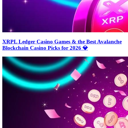
XRPL Ledger Casino Games & the Best Avalanche
Blockchain Casino Picks for 2026 💎