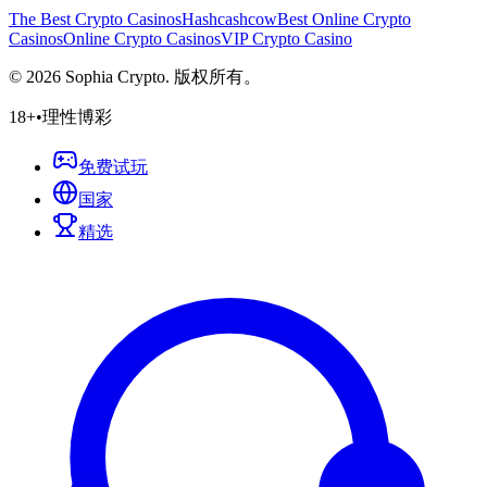
The Best Crypto Casinos
Hashcashcow
Best Online Crypto
Casinos
Online Crypto Casinos
VIP Crypto Casino
© 2026 Sophia Crypto. 版权所有。
18+
•
理性博彩
免费试玩
国家
精选