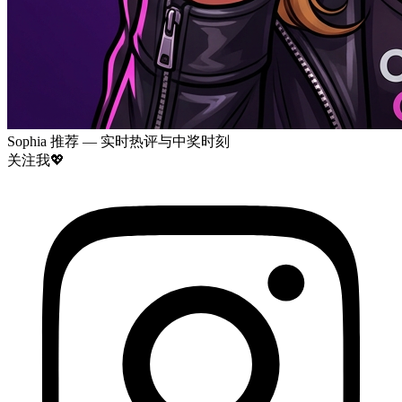
Sophia 推荐
— 实时热评与中奖时刻
关注我
💖