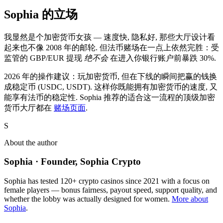
Sophia 的立场
我显然是个加密货币女孩 — 速度快, 隐私好, 那些大厅设计看
起来也不像 2008 年的邮轮. 但法币赌场在一点上依然完胜：受
监管的 GBP/EUR 提现
绝不会
在进入你银行账户前暴跌 30%.
2026 年的操作建议：玩加密货币, 但在下线的瞬间把赢的钱换
成稳定币 (USDC, USDT). 这样你既能拥有加密货币的速度, 又
能享有法币的稳定性. Sophia 推荐的适合这一流程的顶级加密
货币大厅都在
赌场页面
.
S
About the author
Sophia · Founder, Sophia Crypto
Sophia has tested 120+ crypto casinos since 2021 with a focus on
female players — bonus fairness, payout speed, support quality, and
whether the lobby was actually designed for women.
More about
Sophia
.