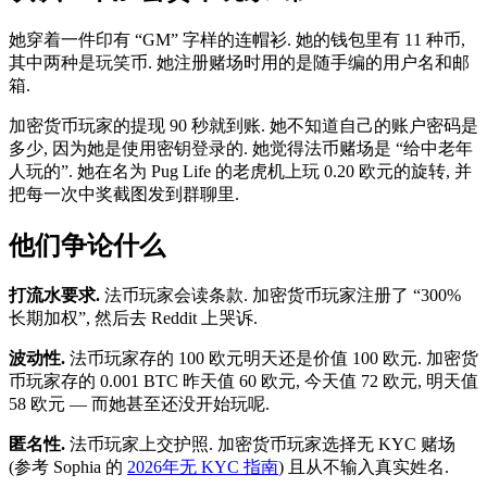
她穿着一件印有 “GM” 字样的连帽衫. 她的钱包里有 11 种币,
其中两种是玩笑币. 她注册赌场时用的是随手编的用户名和邮
箱.
加密货币玩家的提现 90 秒就到账. 她不知道自己的账户密码是
多少, 因为她是使用密钥登录的. 她觉得法币赌场是 “给中老年
人玩的”. 她在名为 Pug Life 的老虎机上玩 0.20 欧元的旋转, 并
把每一次中奖截图发到群聊里.
他们争论什么
打流水要求.
法币玩家会读条款. 加密货币玩家注册了 “300%
长期加权”, 然后去 Reddit 上哭诉.
波动性.
法币玩家存的 100 欧元明天还是价值 100 欧元. 加密货
币玩家存的 0.001 BTC 昨天值 60 欧元, 今天值 72 欧元, 明天值
58 欧元 — 而她甚至还没开始玩呢.
匿名性.
法币玩家上交护照. 加密货币玩家选择无 KYC 赌场
(参考 Sophia 的
2026年无 KYC 指南
) 且从不输入真实姓名.